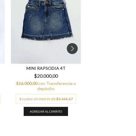
MINI RAPSODIA 4T
VESTIDO CORDEROY Z
$20.000,00
$20.000,00
$16.000,00
con
Transferencia o
$16.000,00
con
Transfe
depósito
depósito
3
cuotas sin interés de
$6.666,67
3
cuotas sin interés de
$6