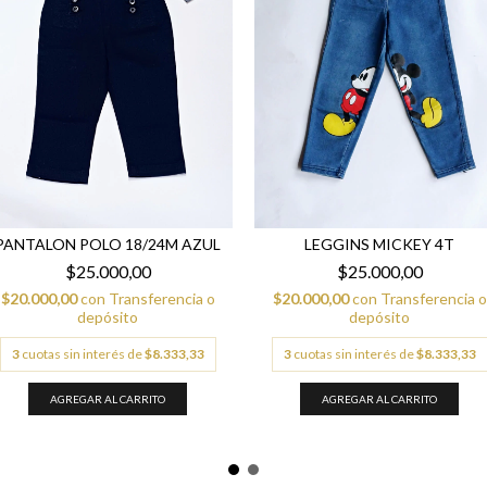
PANTALON POLO 18/24M AZUL
LEGGINS MICKEY 4T
$25.000,00
$25.000,00
$20.000,00
con
Transferencia o
$20.000,00
con
Transferencia o
depósito
depósito
3
cuotas sin interés de
$8.333,33
3
cuotas sin interés de
$8.333,33