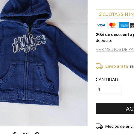
3
CUOTAS SIN I
20% de descuento
depósito
VER MEDIOS DE P
Envío gratis
su
CANTIDAD
Entregas para el CP:
Medios de enví