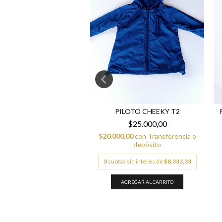
PILOTO CHEEKY T2
JEAN LEVI S 3T
$25.000,00
$25.000,00
$20.000,00
con
Transferencia o
,00
con
Transferencia o
depósito
depósito
3
cuotas sin interés de
$8.333,33
 sin interés de
$8.333,33