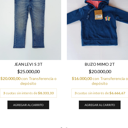
BUZO MIMO 2T
JEAN LEVI S 3T
$20.000,00
$25.000,00
$16.000,00
con
Transferencia o
$20.000,00
con
Transferencia o
depósito
depósito
3
cuotas sin interés de
$6.666,67
3
cuotas sin interés de
$8.333,33