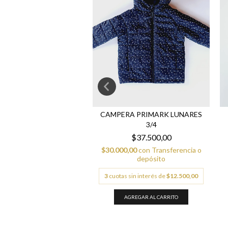
ON POLO 18/24M AZUL
CAMPERA PRIMARK LUNARES
3/4
$25.000,00
$37.500,00
,00
con
Transferencia o
depósito
$30.000,00
con
Transferencia o
depósito
 sin interés de
$8.333,33
3
cuotas sin interés de
$12.500,00