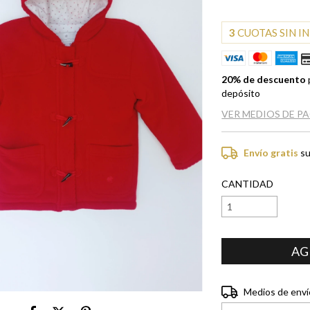
3
CUOTAS SIN I
20% de descuento
depósito
VER MEDIOS DE P
Envío gratis
su
CANTIDAD
Entregas para el CP:
Medios de enví