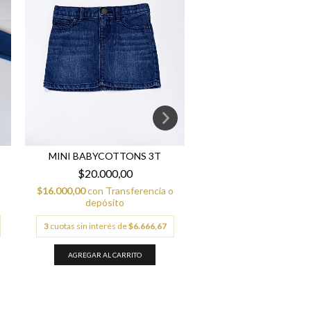
MINI BABYCOTTONS 3T
MINI RAPSODIA
$20.000,00
$20.000,00
$16.000,00
con
Transferencia o
$16.000,00
con
Transfe
depósito
depósito
3
cuotas sin interés de
$6.666,67
3
cuotas sin interés de
$6