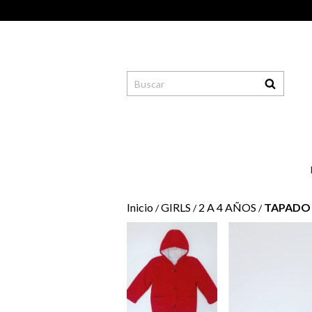
Inicio
GIRLS
2 A 4 AÑOS
TAPADO
/
/
/